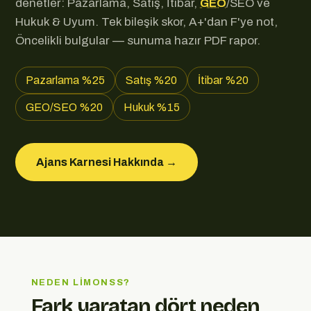
denetler: Pazarlama, Satış, İtibar,
GEO
/SEO ve
Hukuk & Uyum. Tek bileşik skor, A+'dan F'ye not,
Öncelikli bulgular — sunuma hazır PDF rapor.
Pazarlama %25
Satış %20
İtibar %20
GEO/SEO %20
Hukuk %15
Ajans Karnesi Hakkında →
NEDEN LIMONSS?
Fark yaratan dört neden